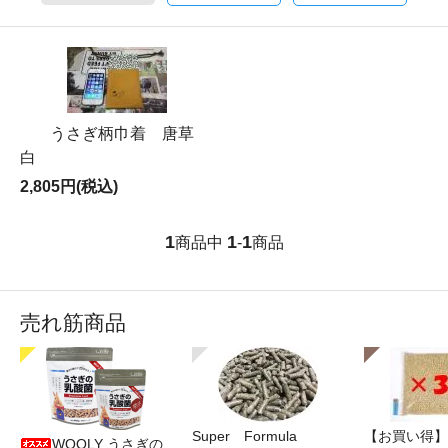
うさぎ柄巾着 唐草
白
2,805円(税込)
1
1
1
商品中
-
商品
売れ筋商品
Super Formula
【お買い得】
WOOLY うさぎの