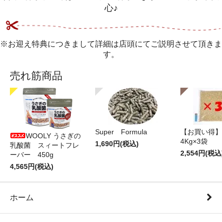
心♪
※お迎え特典につきまして詳細は店頭にてご説明させて頂きま
す。
売れ筋商品
Super Formula
【お買い得】
WOOLY うさぎの
4Kg×3袋
1,690円(税込)
乳酸菌 スィートフレ
2,554円(税込
ーバー 450g
4,565円(税込)
ホーム